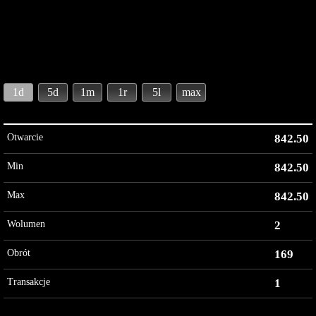
1d
5d
1m
1r
5l
max
Otwarcie
842.50
Min
842.50
Max
842.50
Wolumen
2
Obrót
169
Transakcje
1