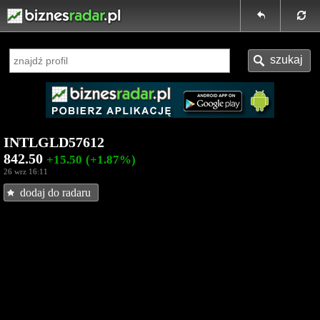
INTLGLD57612
842.50
+15.50
(+1.87%)
26 wrz 16:11
dodaj do radaru