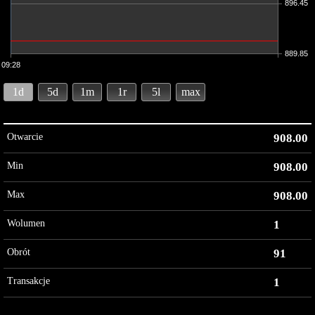
896.45
889.85
09:28
1d
5d
1m
1r
5l
max
Otwarcie
908.00
Min
908.00
Max
908.00
Wolumen
1
Obrót
91
Transakcje
1