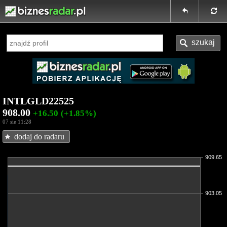
INTLGLD22525
908.00
+16.50
(+1.85%)
07 sie 11:28
dodaj do radaru
909.65
903.05