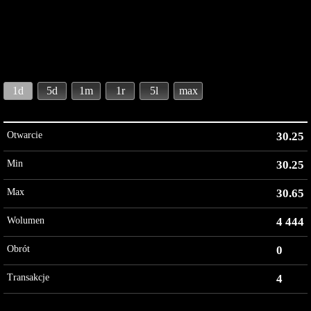
1d
5d
1m
1r
5l
max
Otwarcie
30.25
Min
30.25
Max
30.65
Wolumen
4 444
Obrót
0
Transakcje
4