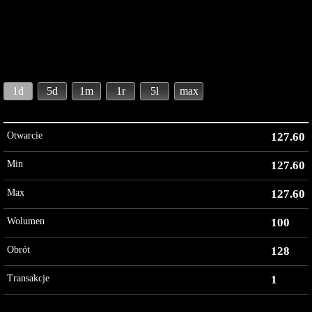
1d
5d
1m
1r
5l
max
Otwarcie
127.60
Min
127.60
Max
127.60
Wolumen
100
Obrót
128
Transakcje
1