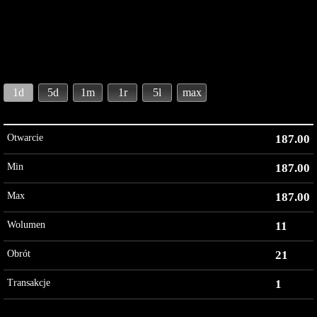
1d
5d
1m
1r
5l
max
Otwarcie
187.00
Min
187.00
Max
187.00
Wolumen
11
Obrót
21
Transakcje
1