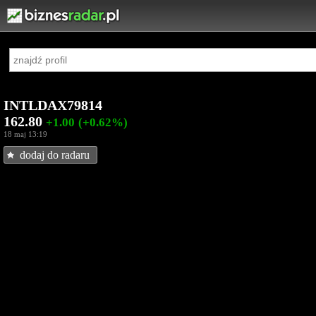
INTLDAX79814
162.80
+1.00
(+0.62%)
18 maj 13:19
dodaj do radaru