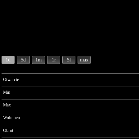
1d
5d
1m
1r
5l
max
Otwarcie
Min
Max
Wolumen
Obrót