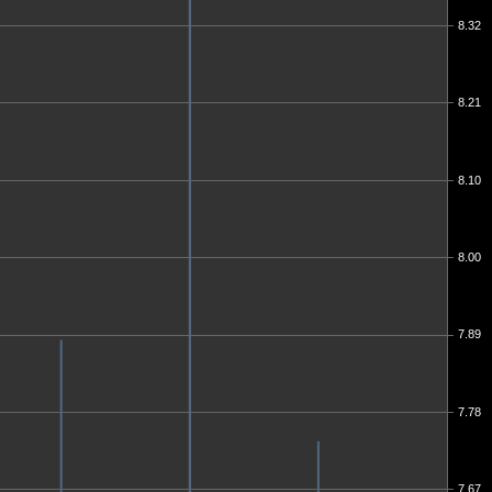
8.32
8.21
8.10
8.00
7.89
7.78
7.67