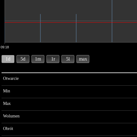
09:18
1d
5d
1m
1r
5l
max
Otwarcie
Min
Max
Wolumen
Obrót