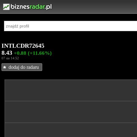
INTLCDR72645
8.43
+0.88
(+11.66%)
07 sie 14:52
dodaj do radaru