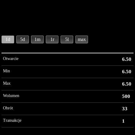
1d
5d
1m
1r
5l
max
Otwarcie
6.50
Min
6.50
Max
6.50
Wolumen
500
Obrót
33
Transakcje
1