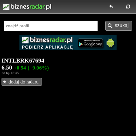
INTLBRK67694
6.50
+0.54
(+9.06%)
28 lip 15:45
dodaj do radaru