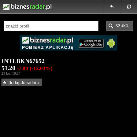
INTLBKN67652
51.20
-7.00
(-12.03%)
23 kwi 10:27
dodaj do radaru