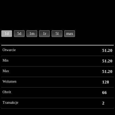
1d
5d
1m
1r
5l
max
Otwarcie
51.20
Min
51.20
Max
51.20
Wolumen
128
Obrót
66
Transakcje
2