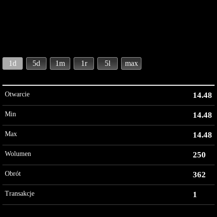
1d
5d
1m
1r
5l
max
Otwarcie
14.48
Min
14.48
Max
14.48
Wolumen
250
Obrót
362
Transakcje
1