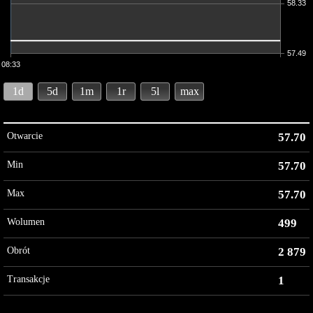
58.33
57.49
08:33
1d
5d
1m
1r
5l
max
Otwarcie
57.70
Min
57.70
Max
57.70
Wolumen
499
Obrót
2 879
Transakcje
1