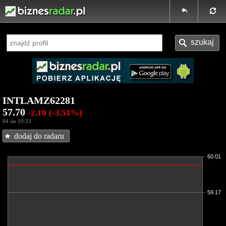
INTLAMZ62281
57.70
-2.10
(-3.51%)
04 sie 10:33
dodaj do radaru
60.01
59.17