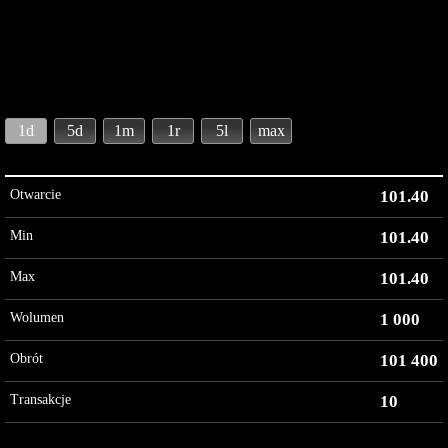
1d
5d
1m
1r
5l
max
Otwarcie
101.40
Min
101.40
Max
101.40
Wolumen
1 000
Obrót
101 400
Transakcje
10