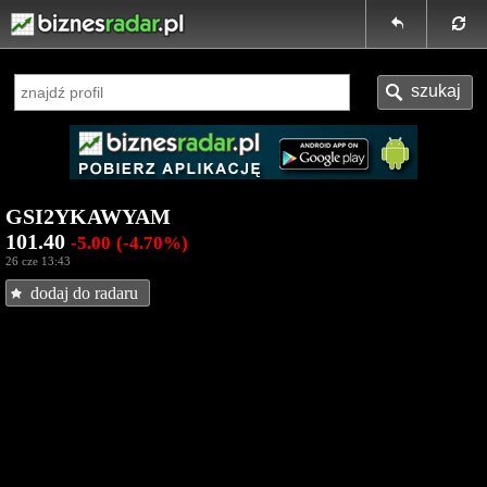
GSI2YKAWYAM
101.40
-5.00
(-4.70%)
26 cze 13:43
dodaj do radaru