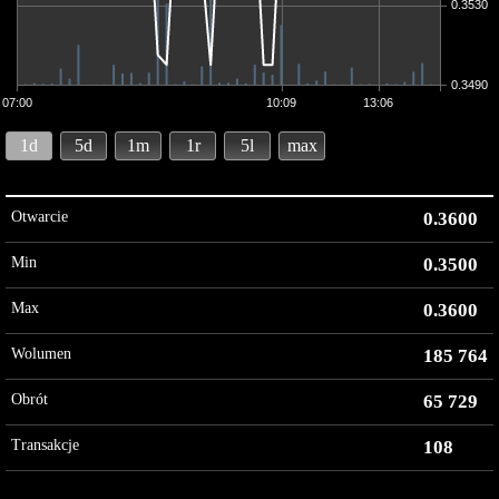
0.3530
0.3490
07:00
10:09
13:06
1d
5d
1m
1r
5l
max
Otwarcie
0.3600
Min
0.3500
Max
0.3600
Wolumen
185 764
Obrót
65 729
Transakcje
108