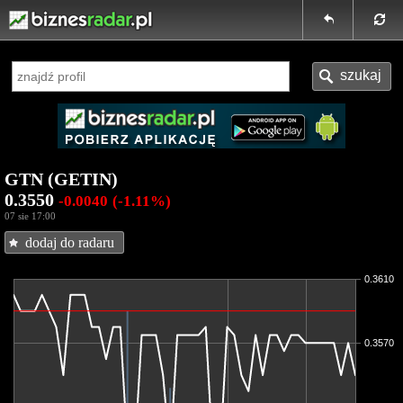
GTN (GETIN)
0.3550
-0.0040
(-1.11%)
07 sie 17:00
dodaj do radaru
0.3610
0.3570