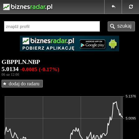
GBPPLN.NBP
5.0134
-0.0085
(-0.17%)
06 sie 12:00
dodaj do radaru
5.1376
5.0095