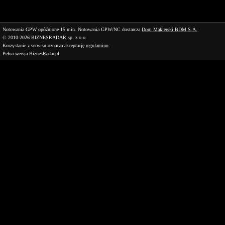
Notowania GPW opóźnione 15 min.
Notowania GPW/NC dostarcza
Dom Maklerski BDM S.A.
© 2010-2026 BIZNESRADAR sp. z o.o.
Korzystanie z serwisu oznacza akceptację
regulaminu
.
Pełna wersja BiznesRadar.pl