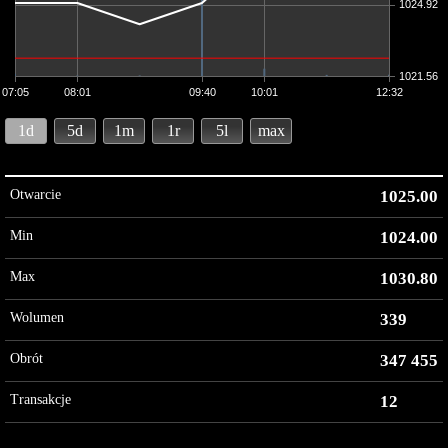
1024.92
1021.56
07:05
08:01
09:40
10:01
12:32
1d
5d
1m
1r
5l
max
Otwarcie
1025.00
Min
1024.00
Max
1030.80
Wolumen
339
Obrót
347 455
Transakcje
12