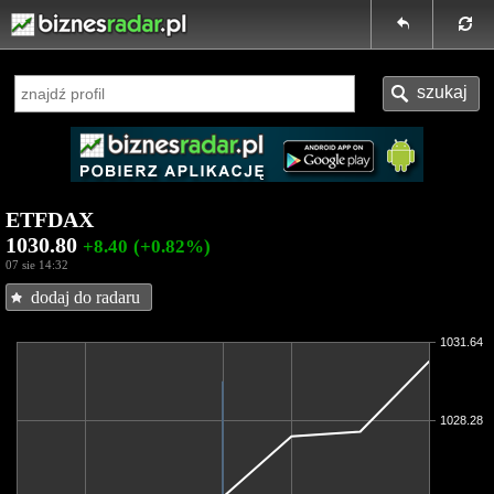
ETFDAX
1030.80
+8.40
(+0.82%)
07 sie 14:32
dodaj do radaru
1031.64
1028.28