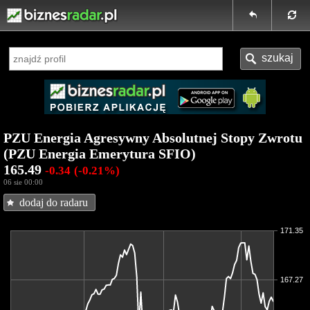
PZU Energia Agresywny Absolutnej Stopy Zwrotu
(PZU Energia Emerytura SFIO)
165.49
-0.34
(-0.21%)
06 sie 00:00
dodaj do radaru
171.35
167.27