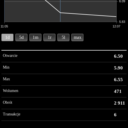
6.09
5.83
11:05
12:07
1d
5d
1m
1r
5l
max
Otwarcie
6.50
Min
5.90
Max
6.55
Wolumen
471
Obrót
2 911
Transakcje
6