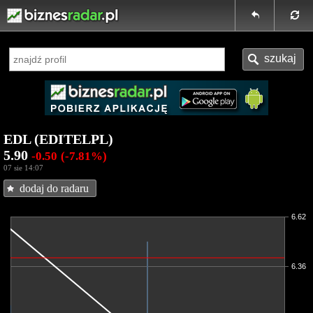
EDL (EDITELPL)
5.90
-0.50
(-7.81%)
07 sie 14:07
dodaj do radaru
6.62
6.36