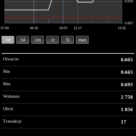
0.670
0.657
07:00
09:18
10:07
11:17
13:32
1d
5d
1m
1r
5l
max
Otwarcie
0.665
Min
0.665
Max
0.695
Wolumen
2 758
Obrót
1 856
Transakcje
17