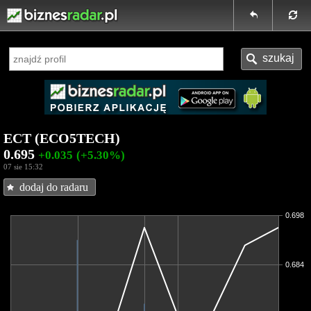
ECT (ECO5TECH)
0.695
+0.035
(+5.30%)
07 sie 15:32
dodaj do radaru
0.698
0.684