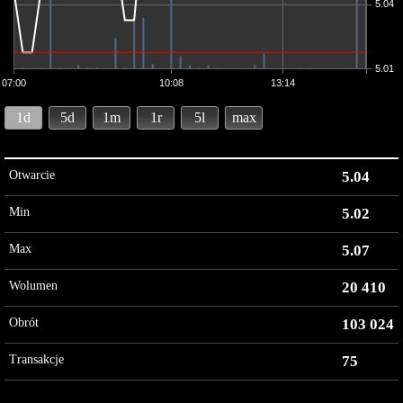
5.04
5.01
07:00
10:08
13:14
1d
5d
1m
1r
5l
max
Otwarcie
5.04
Min
5.02
Max
5.07
Wolumen
20 410
Obrót
103 024
Transakcje
75