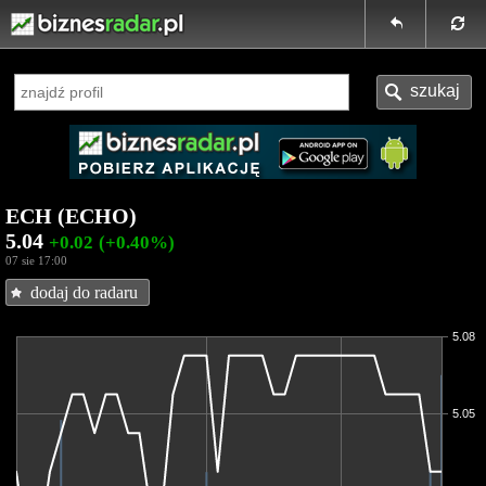
ECH (ECHO)
5.04
+0.02
(+0.40%)
07 sie 17:00
dodaj do radaru
5.08
5.05