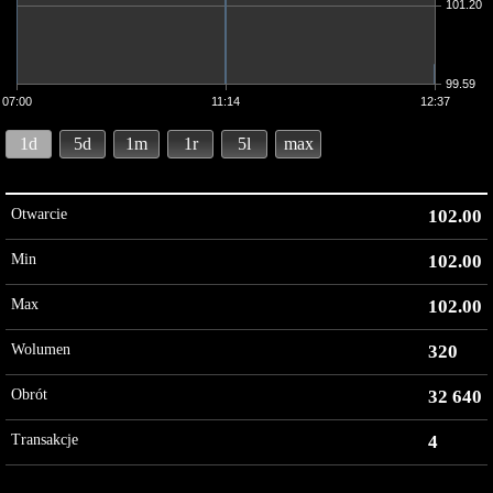
101.20
99.59
07:00
11:14
12:37
1d
5d
1m
1r
5l
max
Otwarcie
102.00
Min
102.00
Max
102.00
Wolumen
320
Obrót
32 640
Transakcje
4