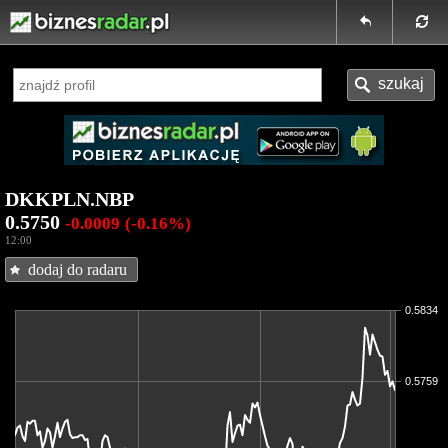
DKKPLN.NBP
0.5750
-0.0009
(-0.16%)
12:00
dodaj do radaru
0.5834
0.5759