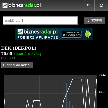
DEK (DEKPOL)
70.00
+0.40
(+0.57%)
07 sie 17:00
dodaj do radaru
70.12
69.64