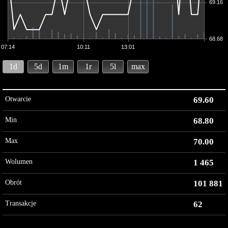
69.16
68.68
07:14
10:11
13:01
1d
5d
1m
1r
5l
max
Otwarcie
69.60
Min
68.80
Max
70.00
Wolumen
1 465
Obrót
101 881
Transakcje
62