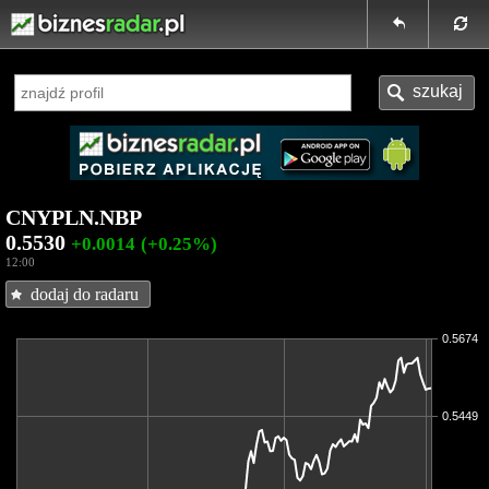
CNYPLN.NBP
0.5530
+0.0014
(+0.25%)
12:00
dodaj do radaru
0.5674
0.5449