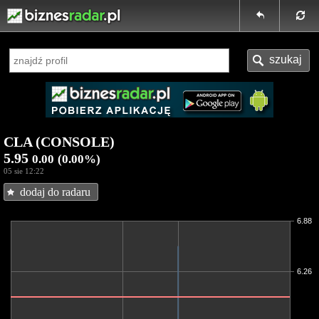
CLA (CONSOLE)
5.95
0.00
(0.00%)
05 sie 12:22
dodaj do radaru
6.88
6.26