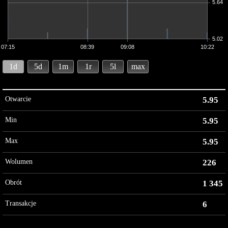
5.64
5.02
07:15
08:39
09:08
10:22
1d
5d
1m
1r
5l
max
Otwarcie
5.95
Min
5.95
Max
5.95
Wolumen
226
Obrót
1 345
Transakcje
6