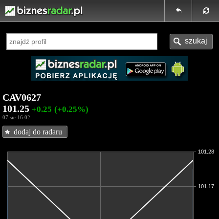
CAV0627
101.25
+0.25
(+0.25%)
07 sie 16:02
dodaj do radaru
101.28
101.17