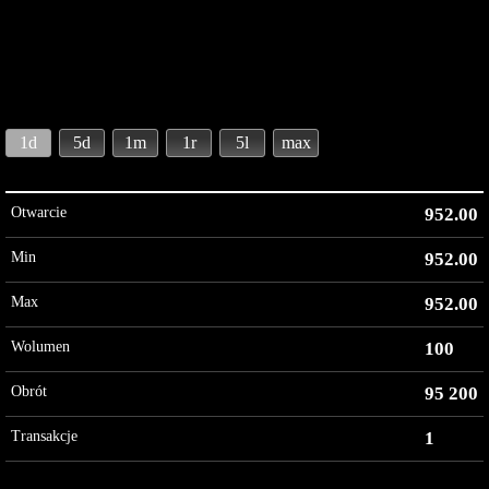
1d
5d
1m
1r
5l
max
Otwarcie
952.00
Min
952.00
Max
952.00
Wolumen
100
Obrót
95 200
Transakcje
1