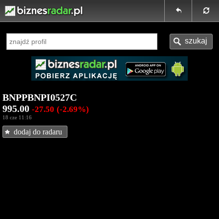
BNPPBNPI0527C
995.00
-27.50
(-2.69%)
18 cze 11:16
dodaj do radaru