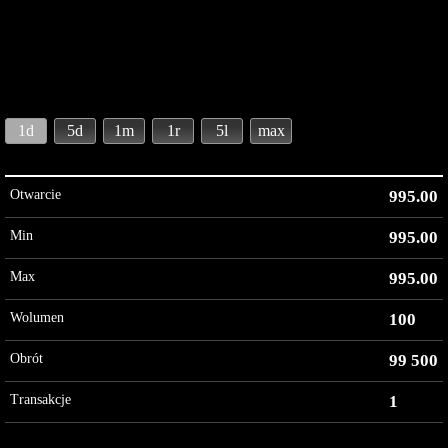
1d
5d
1m
1r
5l
max
Otwarcie
995.00
Min
995.00
Max
995.00
Wolumen
100
Obrót
99 500
Transakcje
1