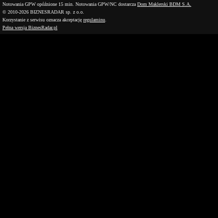
Notowania GPW opóźnione 15 min.
Notowania GPW/NC dostarcza
Dom Maklerski BDM S.A.
© 2010-2026 BIZNESRADAR sp. z o.o.
Korzystanie z serwisu oznacza akceptację
regulaminu
.
Pełna wersja BiznesRadar.pl