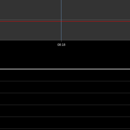
08:18