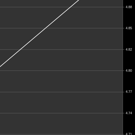
4.88
4.85
4.82
4.80
4.77
4.74
4.71