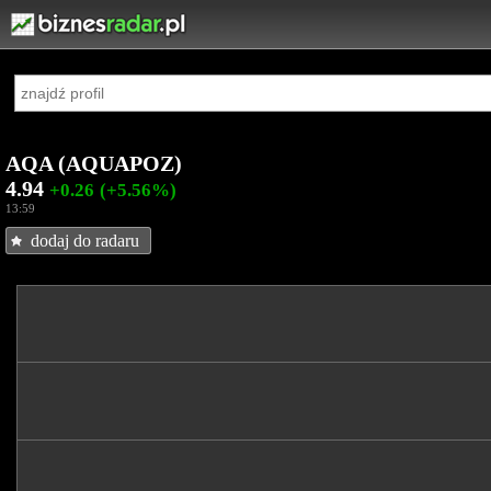
AQA (AQUAPOZ)
4.94
+0.26
(+5.56%)
13:59
dodaj do radaru