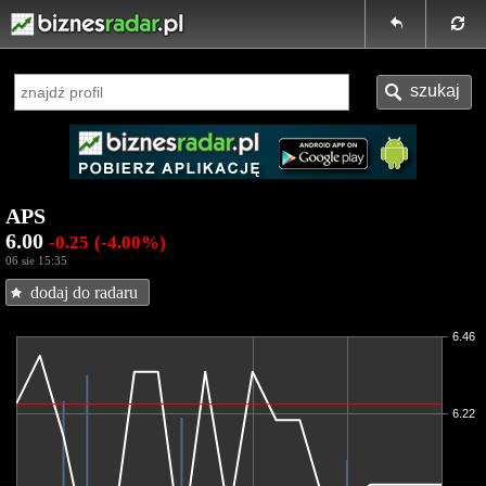
APS
6.00
-0.25
(-4.00%)
06 sie 15:35
dodaj do radaru
6.46
6.22