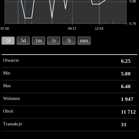
5.98
5.74
07:00
09:17
12:53
1d
5d
1m
1r
5l
max
Otwarcie
6.25
Min
5.80
Max
6.40
Wolumen
1 947
Obrót
11 712
Transakcje
31