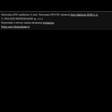
Notowania GPW opóźnione 15 min.
Notowania GPW/NC dostarcza
Dom Maklerski BDM S.A.
© 2010-2026 BIZNESRADAR sp. z o.o.
Korzystanie z serwisu oznacza akceptację
regulaminu
.
Pełna wersja BiznesRadar.pl