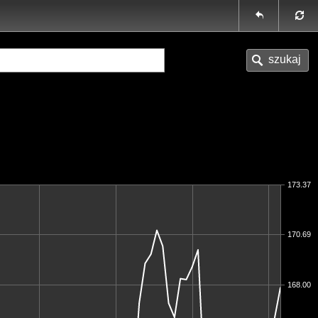
173.37
170.69
168.00