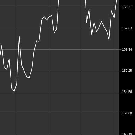
165.31
162.63
159.94
157.25
154.56
151.88
149.19