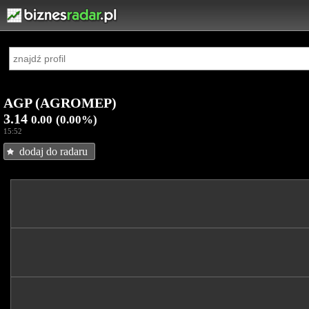
AGP (AGROMEP)
3.14
0.00
(0.00%)
15:52
dodaj do radaru