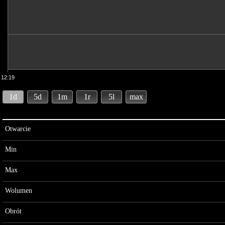
12:19
1d
5d
1m
1r
5l
max
Otwarcie
Min
Max
Wolumen
Obrót